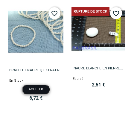
RUPTURE DE STOCK
favorite_border
favorite_border
NACRE BLANCHE EN PIERRE...
BRACELET NACRE Q EXTRA EN...
Epuisé
En Stock
2,51 €
ACHETER
6,72 €