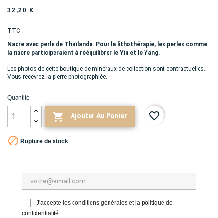
32,20 €
TTC
Nacre avec perle de Thaïlande. Pour la lithothérapie, les perles comme
la nacre participeraient à rééquilibrer le Yin et le Yang.
Les photos de cette boutique de minéraux de collection sont contractuelles.
Vous recevrez la pierre photographiée.
Quantité
favorite_border

Ajouter Au Panier

Rupture de stock
J'accepte les conditions générales et la politique de
confidentialité