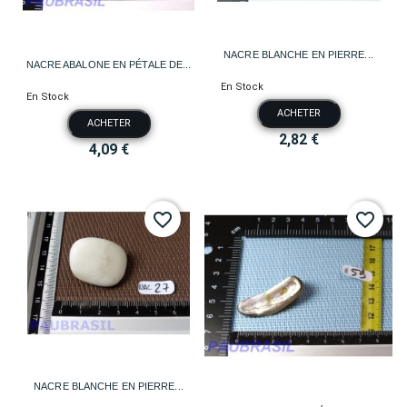
NACRE BLANCHE EN PIERRE...
NACRE ABALONE EN PÉTALE DE...
En Stock
En Stock
ACHETER
ACHETER
2,82 €
4,09 €
favorite_border
favorite_border
NACRE BLANCHE EN PIERRE...