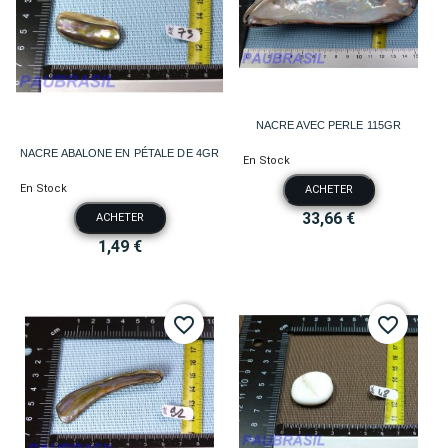
NACRE AVEC PERLE 115GR
NACRE ABALONE EN PÉTALE DE 4GR
En Stock
En Stock
ACHETER
33,66 €
ACHETER
1,49 €
favorite_border
favorite_border