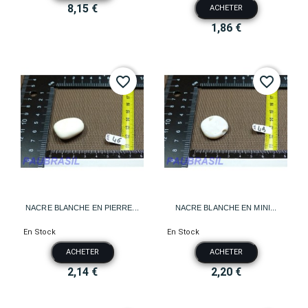
8,15 €
ACHETER
1,86 €
favorite_border
favorite_border
NACRE BLANCHE EN PIERRE...
NACRE BLANCHE EN MINI...
En Stock
En Stock
ACHETER
ACHETER
2,14 €
2,20 €