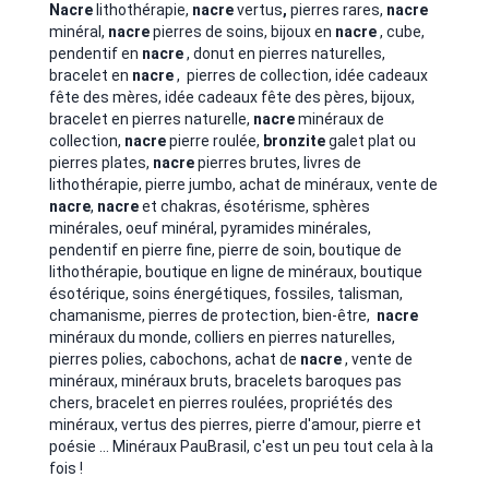
Nacre
lithothérapie,
nacre
vertus
,
pierres rares,
nacre
minéral,
nacre
pierres de soins, bijoux en
nacre
, cube,
pendentif en
nacre
, donut en pierres naturelles,
bracelet en
nacre
, pierres de collection, idée cadeaux
fête des mères, idée cadeaux fête des pères, bijoux,
bracelet en pierres naturelle,
nacre
minéraux de
collection,
nacre
pierre roulée,
bronzite
galet plat ou
pierres plates,
nacre
pierres brutes, livres de
lithothérapie, pierre jumbo, achat de minéraux, vente de
nacre
,
nacre
et chakras, ésotérisme, sphères
minérales, oeuf minéral, pyramides minérales,
pendentif en pierre fine, pierre de soin, boutique de
lithothérapie, boutique en ligne de minéraux, boutique
ésotérique, soins énergétiques, fossiles, talisman,
chamanisme, pierres de protection, bien-être,
nacre
minéraux du monde, colliers en pierres naturelles,
pierres polies, cabochons, achat de
nacre
, vente de
minéraux, minéraux bruts, bracelets baroques pas
chers, bracelet en pierres roulées, propriétés des
minéraux, vertus des pierres, pierre d'amour, pierre et
poésie ... Minéraux PauBrasil, c'est un peu tout cela à la
fois !