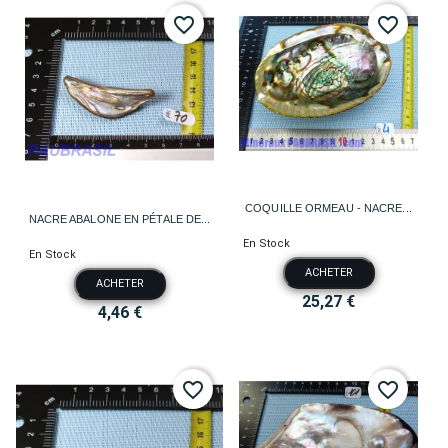
favorite_border
favorite_border
COQUILLE ORMEAU - NACRE...
NACRE ABALONE EN PÉTALE DE...
En Stock
En Stock
ACHETER
ACHETER
25,27 €
4,46 €
favorite_border
favorite_border