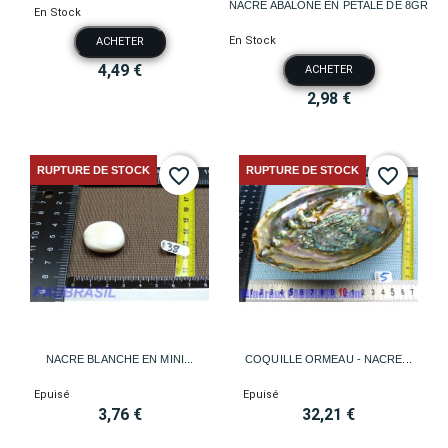
NACRE ABALONE EN PÉTALE DE 8GR
En Stock
En Stock
ACHETER
4,49 €
ACHETER
2,98 €
RUPTURE DE STOCK
RUPTURE DE STOCK
favorite_border
favorite_border
NACRE BLANCHE EN MINI...
COQUILLE ORMEAU - NACRE...
Epuisé
Epuisé
3,76 €
32,21 €