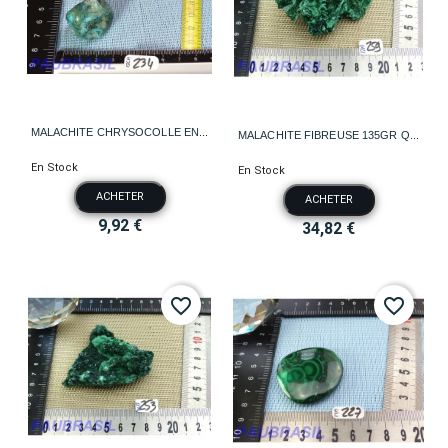
MALACHITE CHRYSOCOLLE EN...
MALACHITE FIBREUSE 135GR Q...
En Stock
En Stock
ACHETER
ACHETER
9,92 €
34,82 €
favorite_border
favorite_border