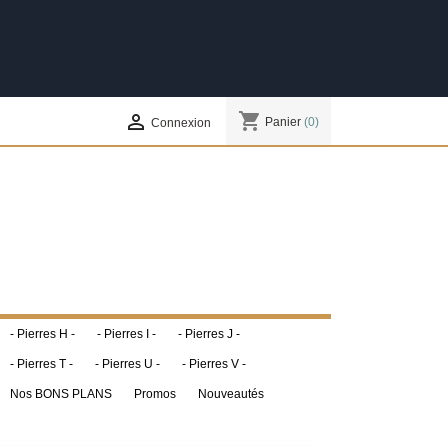
shopping_cart

Panier
(0)
Connexion
- Pierres H -
- Pierres I -
- Pierres J -
- Pierres T -
- Pierres U -
- Pierres V -
Nos BONS PLANS
Promos
Nouveautés