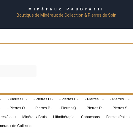
Minéraux PauBrasil
Boutique de Minéraux de Collection & Pierres de Soin
-
- Pierres C -
- Pierres D -
- Pierres E -
- Pierres F -
- Pierres G -
-
- Pierres O -
- Pierres P -
- Pierres Q -
- Pierres R -
- Pierres S -
tres à eau
Minéraux Bruts
Lithothérapie
Cabochons
Formes Polies
néraux de Collection