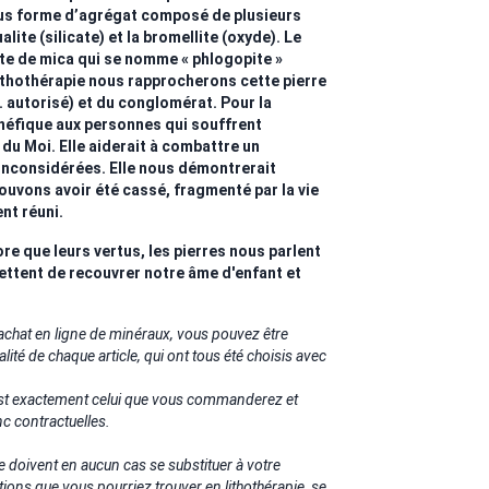
ous forme d’agrégat composé de plusieurs
lite (silicate) et la bromellite (oxyde). Le
te de mica qui se nomme « phlogopite »
 lithothérapie nous rapprocherons cette pierre
. autorisé) et du conglomérat. Pour la
bénéfique aux personnes qui souffrent
du Moi. Elle aiderait à combattre un
inconsidérées. Elle nous démontrerait
uvons avoir été cassé, fragmenté par la vie
nt réuni.
re que leurs vertus, les pierres nous parlent
ettent de recouvrer notre âme d'enfant et
chat en ligne de minéraux, vous pouvez être
inalité de chaque article, qui ont tous été choisis avec
 est exactement celui que vous commanderez et
c contractuelles.
e doivent en aucun cas se substituer à votre
tions que vous pourriez trouver en lithothérapie, se