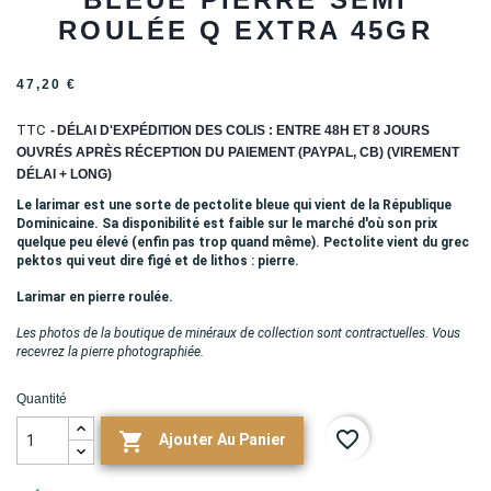
ROULÉE Q EXTRA 45GR
47,20 €
TTC
DÉLAI D'EXPÉDITION DES COLIS : ENTRE 48H ET 8 JOURS
OUVRÉS APRÈS RÉCEPTION DU PAIEMENT (PAYPAL, CB) (VIREMENT
DÉLAI + LONG)
Le larimar est une sorte de pectolite bleue qui vient de la République
Dominicaine. Sa disponibilité est faible sur le marché d'où son prix
quelque peu élevé (enfin pas trop quand même). Pectolite vient du grec
pektos qui veut dire figé et de lithos : pierre.
Larimar en pierre roulée.
Les photos de la boutique de minéraux de collection sont contractuelles. Vous
recevrez la pierre photographiée.
Quantité
favorite_border

Ajouter Au Panier