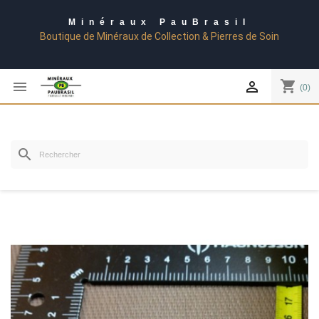
Minéraux PauBrasil
Boutique de Minéraux de Collection & Pierres de Soin
shopping_cart


(0)
search