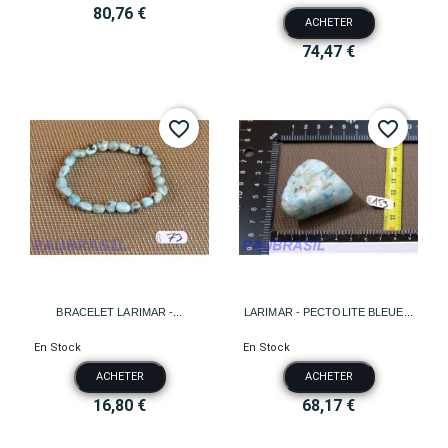
80,76 €
ACHETER
74,47 €
favorite_border
favorite_border
BRACELET LARIMAR -...
LARIMAR - PECTOLITE BLEUE...
En Stock
En Stock
ACHETER
ACHETER
16,80 €
68,17 €