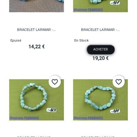
BRACELET LARIMAR -...
BRACELET LARIMAR -...
Epuisé
En Stock
14,22 €
ACHETER
19,20 €
favorite_border
favorite_border