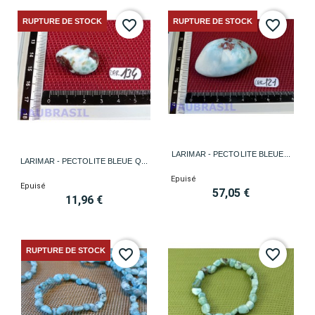
RUPTURE DE STOCK
RUPTURE DE STOCK
favorite_border
favorite_border
LARIMAR - PECTOLITE BLEUE...
LARIMAR - PECTOLITE BLEUE Q...
Epuisé
Epuisé
57,05 €
11,96 €
RUPTURE DE STOCK
favorite_border
favorite_border