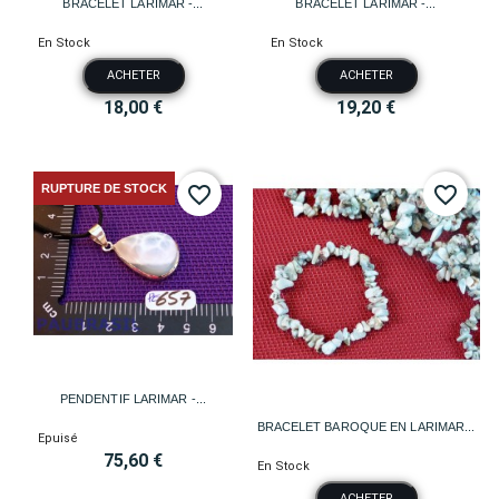
BRACELET LARIMAR -...
BRACELET LARIMAR -...
En Stock
En Stock
ACHETER
ACHETER
18,00 €
19,20 €
RUPTURE DE STOCK
favorite_border
favorite_border
PENDENTIF LARIMAR -...
BRACELET BAROQUE EN LARIMAR...
Epuisé
75,60 €
En Stock
ACHETER