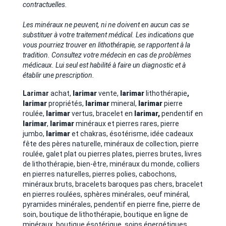
contractuelles.
Les minéraux ne peuvent, ni ne doivent en aucun cas se
substituer à votre traitement médical. Les indications que
vous pourriez trouver en lithothérapie, se rapportent à la
tradition. Consultez votre médecin en cas de problèmes
médicaux. Lui seul est habilité à faire un diagnostic et à
établir une prescription.
Larimar
achat,
larimar
vente,
larimar
lithothérapie
,
larimar
propriétés,
larimar
mineral,
larimar
pierre
roulée,
larimar
vertus, bracelet en
larimar
,
pendentif en
larimar
,
larimar
minéraux et pierres rares, pierre
jumbo,
larimar
et chakras, ésotérisme,
idée cadeaux
fête des pères naturelle, minéraux de collection, pierre
roulée, galet plat ou pierres plates, pierres brutes, livres
de lithothérapie, bien-être, minéraux du monde, colliers
en pierres naturelles, pierres polies, cabochons,
minéraux bruts, bracelets baroques pas chers, bracelet
en pierres roulées,
sphères minérales, oeuf minéral,
pyramides minérales, pendentif en pierre fine, pierre de
soin, boutique de lithothérapie, boutique en ligne de
minéraux, boutique ésotérique, soins énergétiques,