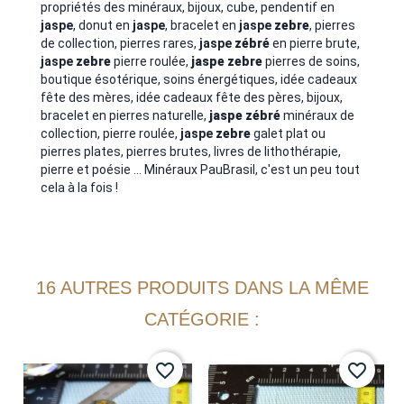
propriétés des minéraux, bijoux, cube, pendentif en
jaspe
, donut en
jaspe
, bracelet en
jaspe
zebre
, pierres
de collection, pierres rares,
jaspe
zébré
en pierre brute,
jaspe
zebre
pierre roulée,
jaspe
zebre
pierres de soins,
boutique ésotérique, soins énergétiques, idée cadeaux
fête des mères, idée cadeaux fête des pères, bijoux,
bracelet en pierres naturelle,
jaspe
zébré
minéraux de
collection, pierre roulée,
jaspe
zebre
galet plat ou
pierres plates, pierres brutes, livres de lithothérapie,
pierre et poésie ... Minéraux PauBrasil, c'est un peu tout
cela à la fois !
16 AUTRES PRODUITS DANS LA MÊME
CATÉGORIE :
favorite_border
favorite_border