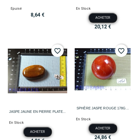
Epuisé
En Stock
8,64 €
ACHETER
20,12 €
favorite_border
favorite_border
SPHÈRE JASPE ROUGE 178G...
JASPE JAUNE EN PIERRE PLATE...
En Stock
En Stock
ACHETER
ACHETER
24,86 €