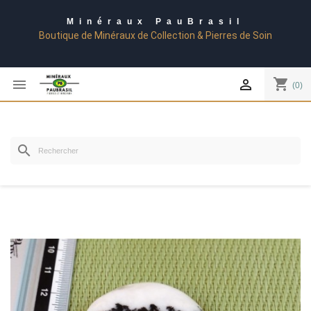
Minéraux PauBrasil
Boutique de Minéraux de Collection & Pierres de Soin
shopping_cart


(0)
search