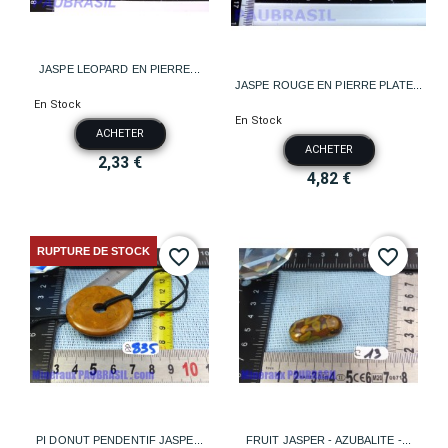
JASPE LEOPARD EN PIERRE...
JASPE ROUGE EN PIERRE PLATE...
En Stock
En Stock
ACHETER
ACHETER
2,33 €
4,82 €
RUPTURE DE STOCK
favorite_border
favorite_border
PI DONUT PENDENTIF JASPE...
FRUIT JASPER - AZUBALITE -...