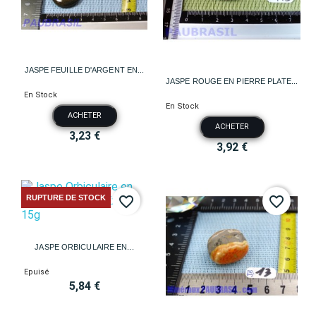
JASPE FEUILLE D'ARGENT EN...
JASPE ROUGE EN PIERRE PLATE...
En Stock
En Stock
ACHETER
ACHETER
3,23 €
3,92 €
RUPTURE DE STOCK
favorite_border
favorite_border
JASPE ORBICULAIRE EN...
Epuisé
5,84 €