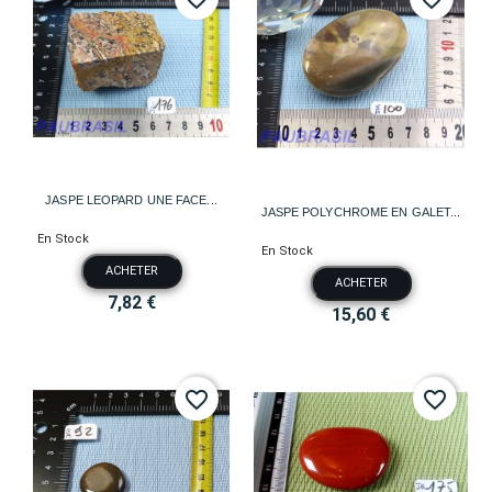
JASPE LEOPARD UNE FACE...
JASPE POLYCHROME EN GALET...
En Stock
En Stock
ACHETER
ACHETER
7,82 €
15,60 €
favorite_border
favorite_border