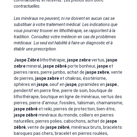
commanderez et recevrez. Les photos sont donc
contractuelles.
Les minéraux ne peuvent, ni ne doivent en aucun cas se
substituer à votre traitement médical. Les indications que
vous pourriez trouver en lithothérapie, se rapportent à la
tradition. Consultez votre médecin en cas de problèmes
médicaux. Lui seul est habilité à faire un diagnostic et à
établir une prescription.
Jaspe Zébré
lithothérapie,
jaspe zebre
vertus,
jaspe
zebre
mineral,
jaspe
zébré
porte bonheur,
jaspe
et
pierres rares, pierre jumbo, achat de
jaspe
zebre
, vente
de pierres,
jaspe
zebre
et chakras, ésotérisme,
sphères en
jaspe
, oeuf en
jaspe
, pyramides en
jaspe
,
pendentif en pierre fine, pierre de soin, boutique de
lithothérapie, boutique en ligne de minéraux, vertus des
pierres, pierre d'amour, fossiles, talisman, chamanisme,
jaspe
zébré
et reiki, pierres de protection, bien-être,
jaspe
zébré
minéraux du monde, colliers en pierres
naturelles, pierres polies, cabochons, achat de
jaspe
zébré
, vente de
jaspe
zébré
, minéraux bruts, bracelets
baroques pas chers, bracelet en pierres roulées,