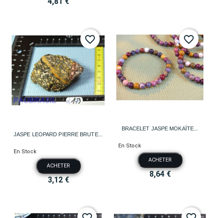
4,81 €
favorite_border
favorite_border
BRACELET JASPE MOKAÏTE...
JASPE LEOPARD PIERRE BRUTE...
En Stock
En Stock
ACHETER
ACHETER
8,64 €
3,12 €
favorite_border
favorite_border