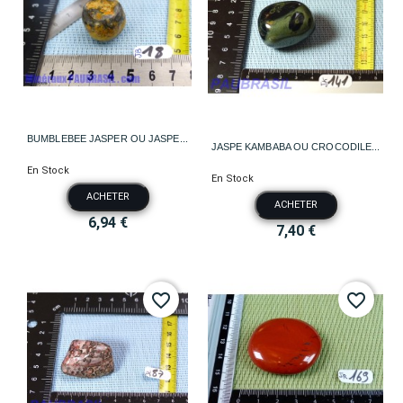
BUMBLEBEE JASPER OU JASPE...
JASPE KAMBABA OU CROCODILE...
En Stock
En Stock
ACHETER
ACHETER
6,94 €
7,40 €
favorite_border
favorite_border