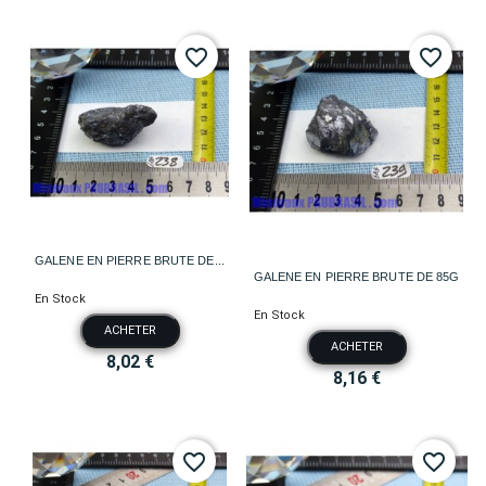
favorite_border
favorite_border
GALENE EN PIERRE BRUTE DE...
GALENE EN PIERRE BRUTE DE 85G
En Stock
En Stock
ACHETER
ACHETER
8,02 €
8,16 €
favorite_border
favorite_border