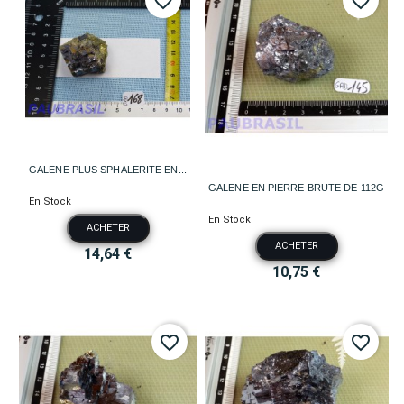
favorite_border
favorite_border
GALENE PLUS SPHALERITE EN...
GALENE EN PIERRE BRUTE DE 112G
En Stock
En Stock
ACHETER
ACHETER
14,64 €
10,75 €
favorite_border
favorite_border