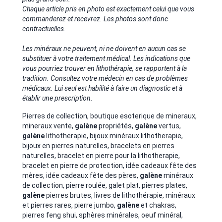
Chaque article pris en photo est exactement celui que vous
commanderez et recevrez. Les photos sont donc
contractuelles.
Les minéraux ne peuvent, ni ne doivent en aucun cas se
substituer à votre traitement médical. Les indications que
vous pourriez trouver en lithothérapie, se rapportent à la
tradition. Consultez votre médecin en cas de problèmes
médicaux. Lui seul est habilité à faire un diagnostic et à
établir une prescription.
Pierres de collection, boutique esoterique de mineraux,
mineraux vente,
galène
propriétés,
galène
vertus,
galène
lithotherapie, bijoux minéraux lithotherapie,
bijoux en pierres naturelles, bracelets en pierres
naturelles, bracelet en pierre pour la lithotherapie,
bracelet en pierre de protection, idée cadeaux fête des
mères, idée cadeaux fête des pères,
galène
minéraux
de collection, pierre roulée, galet plat, pierres plates,
galène
pierres brutes, livres de lithothérapie, minéraux
et pierres rares, pierre jumbo,
galène
et chakras,
pierres feng shui, sphères minérales, oeuf minéral,