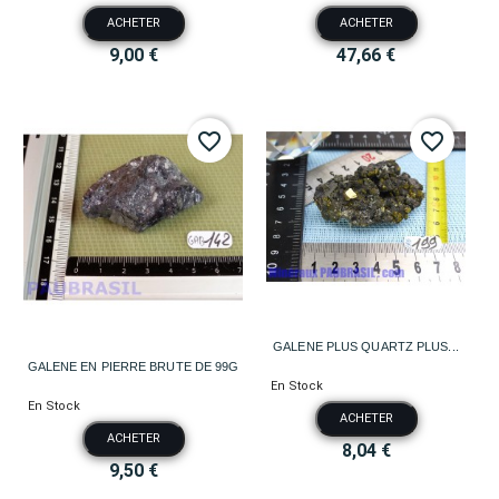
ACHETER
ACHETER
9,00 €
47,66 €
favorite_border
favorite_border
GALENE PLUS QUARTZ PLUS...
GALENE EN PIERRE BRUTE DE 99G
En Stock
En Stock
ACHETER
ACHETER
8,04 €
9,50 €