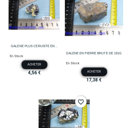
GALENE PLUS CERUSITE EN...
GALENE EN PIERRE BRUTE DE 181G
En Stock
En Stock
ACHETER
ACHETER
4,56 €
17,38 €
favorite_border