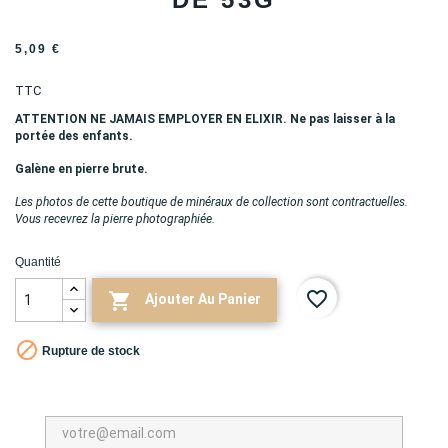
5,09 €
TTC
ATTENTION NE JAMAIS EMPLOYER EN ELIXIR. Ne pas laisser à la
portée des enfants.
Galène en pierre brute.
Les photos de cette boutique de minéraux de collection sont contractuelles.
Vous recevrez la pierre photographiée.
Quantité
favorite_border

Ajouter Au Panier

Rupture de stock