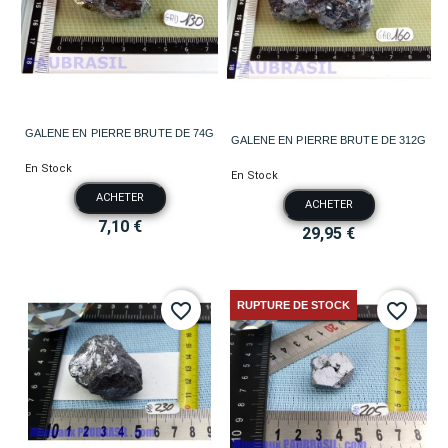
GALENE EN PIERRE BRUTE DE 74G
GALENE EN PIERRE BRUTE DE 312G
En Stock
En Stock
ACHETER
ACHETER
7,10 €
29,95 €
RUPTURE DE STOCK
favorite_border
favorite_border