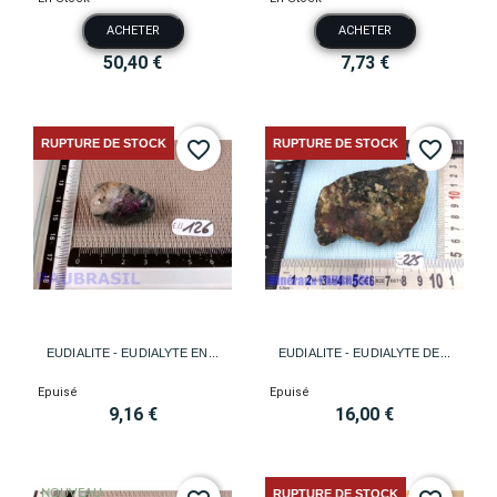
ACHETER
ACHETER
50,40 €
7,73 €
RUPTURE DE STOCK
RUPTURE DE STOCK
favorite_border
favorite_border
EUDIALITE - EUDIALYTE EN...
EUDIALITE - EUDIALYTE DE...
Epuisé
Epuisé
9,16 €
16,00 €
NOUVEAU
RUPTURE DE STOCK