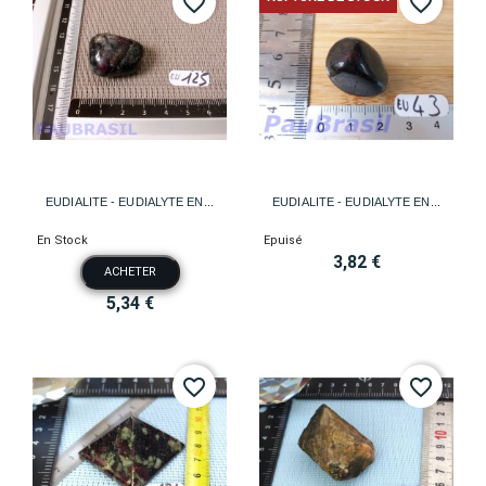
favorite_border
favorite_border
EUDIALITE - EUDIALYTE EN...
EUDIALITE - EUDIALYTE EN...
En Stock
Epuisé
3,82 €
ACHETER
5,34 €
favorite_border
favorite_border