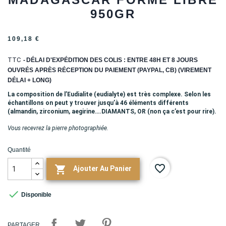
950GR
109,18 €
TTC
DÉLAI D'EXPÉDITION DES COLIS : ENTRE 48H ET 8 JOURS
OUVRÉS APRÈS RÉCEPTION DU PAIEMENT (PAYPAL, CB) (VIREMENT
DÉLAI + LONG)
La composition de l’Eudialite (eudialyte) est très complexe.
Selon les
échantillons on peut y trouver jusqu’à 46 éléments différents
(almandin, zirconium, aegirine….DIAMANTS, OR (non ça c’est pour rire).
Vous recevrez la pierre photographiée.
Quantité
favorite_border

Ajouter Au Panier

Disponible
PARTAGER