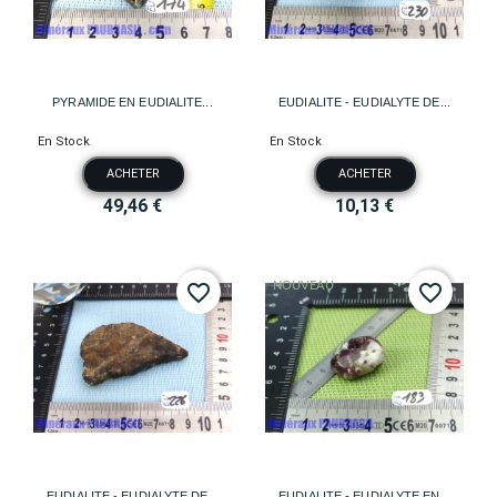
PYRAMIDE EN EUDIALITE...
EUDIALITE - EUDIALYTE DE...
En Stock
En Stock
ACHETER
ACHETER
49,46 €
10,13 €
NOUVEAU
favorite_border
favorite_border
EUDIALITE - EUDIALYTE DE...
EUDIALITE - EUDIALYTE EN...