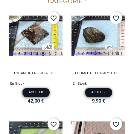
CATÉGORIE :
favorite_border
favorite_border
PYRAMIDE EN EUDIALITE...
EUDIALITE - EUDIALYTE DE...
En Stock
En Stock
ACHETER
ACHETER
42,00 €
9,90 €
favorite_border
favorite_border