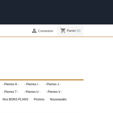
shopping_cart

Panier
(0)
Connexion
- Pierres H -
- Pierres I -
- Pierres J -
- Pierres T -
- Pierres U -
- Pierres V -
Nos BONS PLANS
Promos
Nouveautés