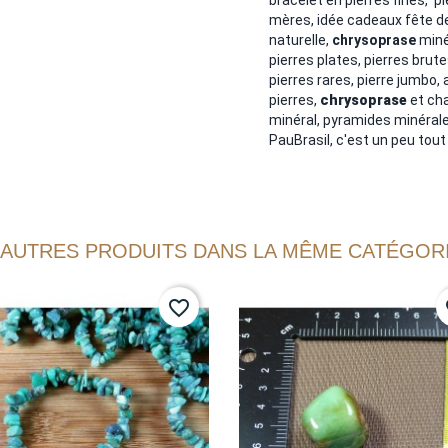
mères, idée cadeaux fête des
naturelle,
chrysoprase
minér
pierres plates, pierres brute
pierres rares, pierre jumbo,
pierres,
chrysoprase
et ch
minéral, pyramides minérales
PauBrasil, c'est un peu tout c
 AUTRES PRODUITS DANS LA MÊME CATÉGORI
favorite_border
fa