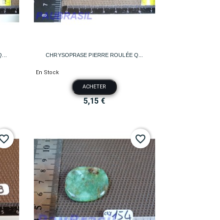

Aperçu rapide
...
CHRYSOPRASE PIERRE ROULÉE Q...
En Stock
ACHETER
5,15 €
vorite_border
favorite_border