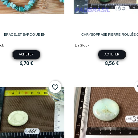


Aperçu rapide
Aperçu rapide
BRACELET BAROQUE EN...
CHRYSOPRASE PIERRE ROULÉE Q
ock
En Stock
ACHETER
ACHETER
6,70 €
8,56 €
favorite_border
fa