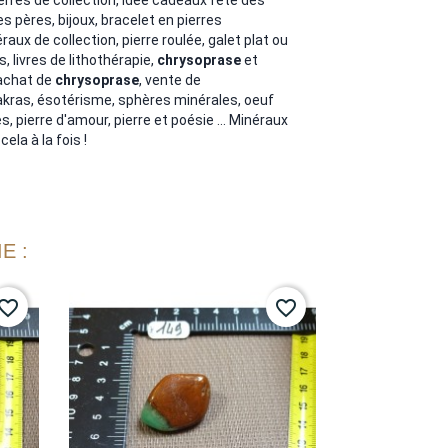
 pères, bijoux, bracelet en pierres
aux de collection, pierre roulée, galet plat ou
s, livres de lithothérapie,
chrysoprase
et
 achat de
chrysoprase
, vente de
akras, ésotérisme, sphères minérales, oeuf
, pierre d'amour, pierre et poésie ... Minéraux
ela à la fois !
E :
vorite_border
favorite_border