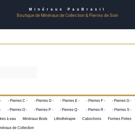
Minéraux PauBrasil
Boutique de Minéraux de Collection & Pierres de Soin
-
- Pierres C -
- Pierres D -
- Pierres E -
- Pierres F -
- Pierres G -
-
- Pierres O -
- Pierres P -
- Pierres Q -
- Pierres R -
- Pierres S -
tres à eau
Minéraux Bruts
Lithothérapie
Cabochons
Formes Polies
néraux de Collection