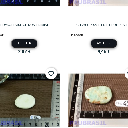


Aperçu rapide
Aperçu rapide
HRYSOPRASE CITRON EN MINI...
CHRYSOPRASE EN PIERRE PLATE.
ock
En Stock
ACHETER
ACHETER
2,82 €
9,46 €
favorite_border
fa