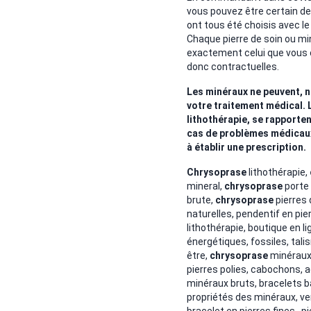
vous pouvez être certain de l
ont tous été choisis avec le
Chaque pierre de soin ou mi
exactement celui que vous
donc contractuelles.
Les minéraux ne peuvent, n
votre traitement médical. 
lithothérapie, se rapporten
cas de problèmes médicaux. 
à établir une prescription.
Chrysoprase
lithothérapie,
mineral,
chrysoprase
porte 
brute,
chrysoprase
pierres 
naturelles,
pendentif en pier
lithothérapie, boutique en l
énergétiques, fossiles, tal
être,
chrysoprase
minéraux 
pierres polies, cabochons, 
minéraux bruts, bracelets b
propriétés des minéraux, ve
bracelet en pierres fines, p