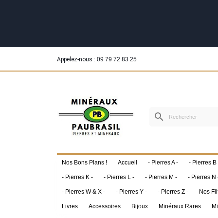
Appelez-nous :
09 79 72 83 25
search
Nos Bons Plans !
Accueil
- Pierres A -
- Pierres B 
- Pierres K -
- Pierres L -
- Pierres M -
- Pierres N 
- Pierres W & X -
- Pierres Y -
- Pierres Z -
Nos Fil
Livres
Accessoires
Bijoux
Minéraux Rares
Mi