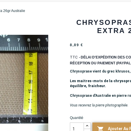
a 26gr Australie
CHRYSOPRAS
EXTRA 
8,89 €
TTC
DÉLAI D'EXPÉDITION DES CO
RÉCEPTION DU PAIEMENT (PAYPAL,
Chrysoprase vient du grec khrusos, q
Les maitres-mots de la chrysopra
équilibre, fraicheur.
Chrysoprase d'Australie en pierre ro
Vous recevrez la pierre photographiée.
Quantité

Ajouter Au 