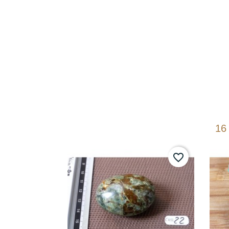
16
favorite_border