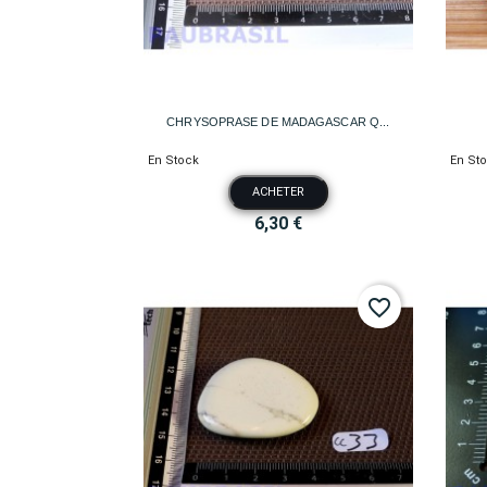

Aperçu rapide
CHRYSOPRASE DE MADAGASCAR Q...
En Stock
En St
ACHETER
6,30 €
favorite_border