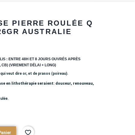
E PIERRE ROULÉE Q
26GR AUSTRALIE
LIS : ENTRE 48H ET 8 JOURS OUVRÉS APRÈS
 CB) (VIREMENT DÉLAI + LONG)
ui veut dire or, et de prasos (poireau).
se en lithothérapie seraient: douceur, renouveau,
ulée.
favorite_border
Panier