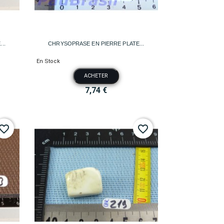

Aperçu rapide
..
CHRYSOPRASE EN PIERRE PLATE...
En Stock
ACHETER
7,74 €
vorite_border
favorite_border