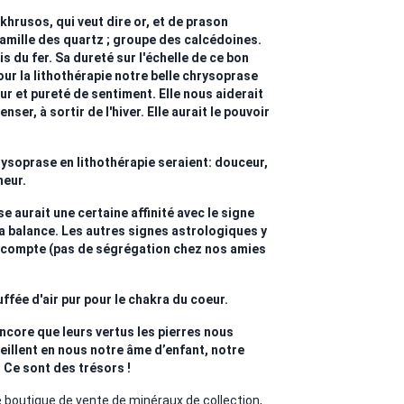
khrusos, qui veut dire or, et de prason
Famille des quartz ; groupe des calcédoines.
is du fer. Sa dureté sur l'échelle de ce bon
ur la lithothérapie notre belle chrysoprase
r et pureté de sentiment. Elle nous aiderait
ser, à sortir de l'hiver. Elle aurait le pouvoir
ysoprase en lithothérapie seraient: douceur,
heur.
e aurait une certaine affinité avec le signe
la balance. Les autres signes astrologiques y
 compte (pas de ségrégation chez nos amies
ffée d'air pur pour le chakra du coeur.
encore que leurs vertus les pierres nous
veillent en nous notre âme d’enfant, notre
 Ce sont des trésors !
outique de vente de minéraux de collection,