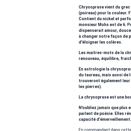
Chrysoprase vient du grec 
(poireau) pour la couleur. 
Contient du nickel et parfo
monsieur Mohs est de 6. Po
dispenserait amour, douceu
à changer notre façon de pen
d'éloigner les colères.
Les maitres-mots de la chr
renouveau, équilibre, fraic
En astrologie la chrysopras
du taureau, mais aussi de 
trouveront également leur
les pierres).
La chrysoprase est une bou
N'oubliez jamais que plus 
parlent de poésie. Elles ré
capacité d’émerveillement.
En commandant dans cette b