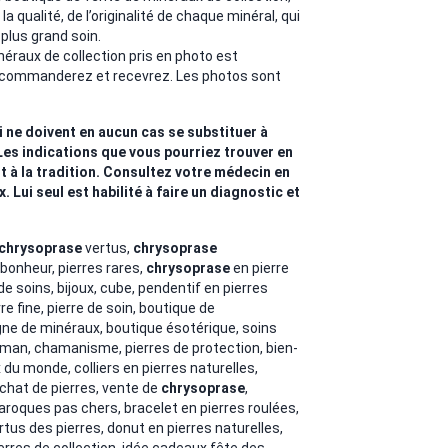
a qualité, de l’originalité de chaque minéral, qui
 plus grand soin.
néraux de collection pris en photo est
 commanderez et recevrez. Les photos sont
i ne doivent en aucun cas se substituer à
Les indications que vous pourriez trouver en
t à la tradition. Consultez votre médecin en
Lui seul est habilité à faire un diagnostic et
chrysoprase
vertus,
chrysoprase
bonheur, pierres rares,
chrysoprase
en pierre
de soins, bijoux, cube, pendentif en pierres
re fine, pierre de soin, boutique de
igne de minéraux, boutique ésotérique, soins
isman, chamanisme, pierres de protection, bien-
du monde, colliers en pierres naturelles,
achat de pierres, vente de
chrysoprase
,
aroques pas chers, bracelet en pierres roulées,
rtus des pierres,
donut en pierres naturelles,
ierres de collection, idée cadeaux fête des