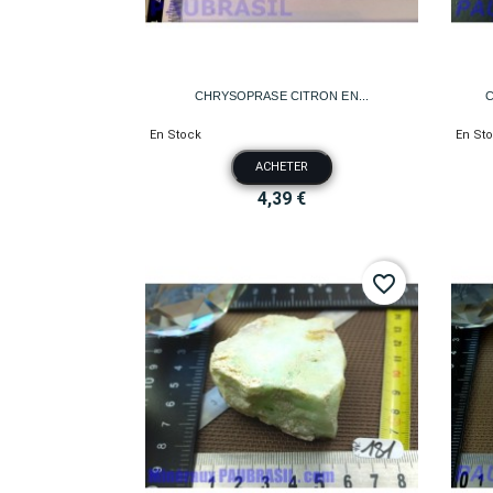

Aperçu rapide
CHRYSOPRASE CITRON EN...
C
En Stock
En St
ACHETER
4,39 €
favorite_border