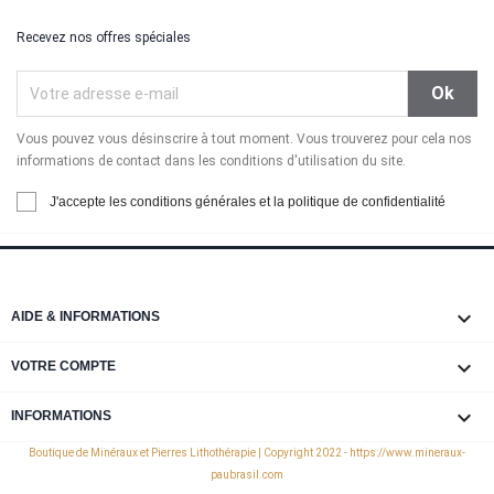
Recevez nos offres spéciales
Vous pouvez vous désinscrire à tout moment. Vous trouverez pour cela nos
informations de contact dans les conditions d'utilisation du site.
J'accepte les conditions générales et la politique de confidentialité

AIDE & INFORMATIONS

VOTRE COMPTE
keyboard_arrow_down
INFORMATIONS
Boutique de Minéraux et Pierres Lithothérapie | Copyright 2022 - https://www.mineraux-
paubrasil.com