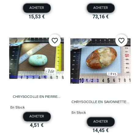
ACHETER
ACHETER
15,53 €
73,16 €
favorite_border
favorite_border
CHRYSOCOLLE EN PIERRE...
CHRYSOCOLLE EN SAVONNETTE...
En Stock
En Stock
ACHETER
ACHETER
4,51 €
14,45 €