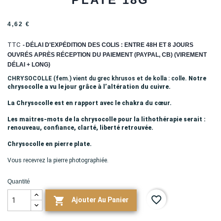
4,62 €
TTC
DÉLAI D'EXPÉDITION DES COLIS : ENTRE 48H ET 8 JOURS
OUVRÉS APRÈS RÉCEPTION DU PAIEMENT (PAYPAL, CB) (VIREMENT
DÉLAI + LONG)
CHRYSOCOLLE (fem.) vient du grec khrusos et de kolla : colle.
Notre
chrysocolle a vu le jour grâce à l’altération du cuivre.
La Chrysocolle est en rapport avec le chakra du cœur.
Les maitres-mots de la chrysocolle pour la lithothérapie serait :
renouveau, confiance, clarté, liberté retrouvée.
Chrysocolle en pierre plate.
Vous recevrez la pierre photographiée.
Quantité
favorite_border

Ajouter Au Panier