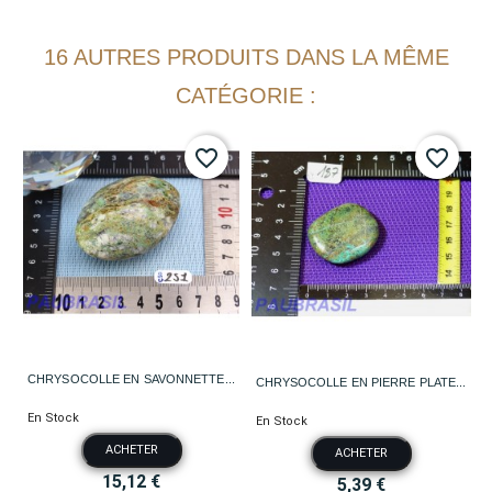
16 AUTRES PRODUITS DANS LA MÊME
CATÉGORIE :
favorite_border
favorite_border
CHRYSOCOLLE EN SAVONNETTE...
CHRYSOCOLLE EN PIERRE PLATE...
En Stock
En Stock
ACHETER
ACHETER
15,12 €
5,39 €