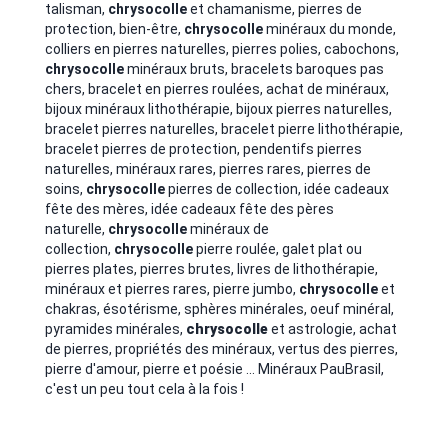
talisman,
chrysocolle
et chamanisme, pierres de
protection, bien-être,
chrysocolle
minéraux du monde,
colliers en pierres naturelles, pierres polies, cabochons,
chrysocolle
minéraux bruts, bracelets baroques pas
chers, bracelet en pierres roulées, achat de minéraux,
bijoux minéraux lithothérapie, bijoux pierres naturelles,
bracelet pierres naturelles, bracelet pierre lithothérapie,
bracelet pierres de protection, pendentifs pierres
naturelles, minéraux rares, pierres rares, pierres de
soins,
chrysocolle
pierres de collection, idée cadeaux
fête des mères, idée cadeaux fête des pères
naturelle,
chrysocolle
minéraux de
collection,
chrysocolle
pierre roulée, galet plat ou
pierres plates, pierres brutes, livres de lithothérapie,
minéraux et pierres rares, pierre jumbo,
chrysocolle
et
chakras, ésotérisme, sphères minérales, oeuf minéral,
pyramides minérales,
chrysocolle
et astrologie, achat
de pierres, propriétés des minéraux, vertus des pierres,
pierre d'amour, pierre et poésie ... Minéraux PauBrasil,
c'est un peu tout cela à la fois !