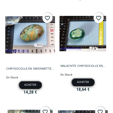
favorite_border
favorite_border
MALACHITE CHRYSOCOLLE EN...
CHRYSOCOLLE EN SAVONNETTE...
En Stock
En Stock
ACHETER
ACHETER
18,64 €
14,28 €
favorite_border
favorite_border