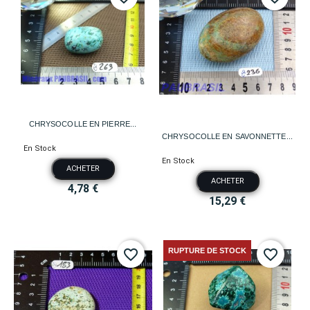
CHRYSOCOLLE EN PIERRE...
CHRYSOCOLLE EN SAVONNETTE...
En Stock
En Stock
ACHETER
ACHETER
4,78 €
15,29 €
RUPTURE DE STOCK
favorite_border
favorite_border