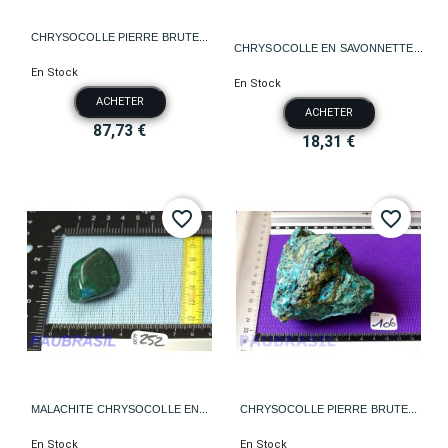
CHRYSOCOLLE PIERRE BRUTE...
CHRYSOCOLLE EN SAVONNETTE...
En Stock
En Stock
ACHETER
ACHETER
87,73 €
18,31 €
favorite_border
favorite_border
MALACHITE CHRYSOCOLLE EN...
CHRYSOCOLLE PIERRE BRUTE...
En Stock
En Stock