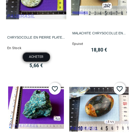
MALACHITE CHRYSOCOLLE EN...
CHRYSOCOLLE EN PIERRE PLATE...
Epuisé
En Stock
18,80 €
ACHETER
5,66 €
favorite_border
favorite_border