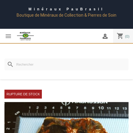
Minéraux PauBrasil
Boutique de Minéraux de Collection & Pierres de Soin
shopping_cart


(0)
search
RUPTURE DE STOCK