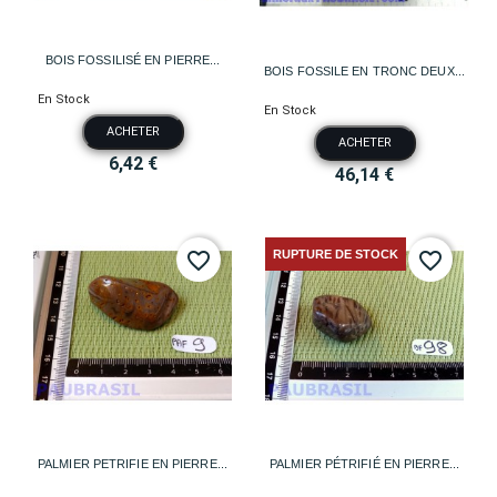
BOIS FOSSILISÉ EN PIERRE...
BOIS FOSSILE EN TRONC DEUX...
En Stock
En Stock
ACHETER
ACHETER
6,42 €
46,14 €
RUPTURE DE STOCK
favorite_border
favorite_border
PALMIER PETRIFIE EN PIERRE...
PALMIER PÉTRIFIÉ EN PIERRE...