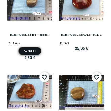
BOIS FOSSILISÉ EN PIERRE...
BOIS FOSSILISÉ GALET POLI...
En Stock
Epuisé
25,06 €
ACHETER
2,80 €
favorite_border
favorite_border