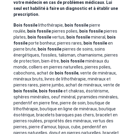
votre médecin en cas de problèmes médicaux. Lui
seul est habilité à faire un diagnostic et à établir une
prescription.
Bois fossile
lithothérapie,
bois fossile
pierre
roulée,
bois fossile
pierres polies,
bois fossile
pierres
plates,
bois fossile
vertus,
bois fossile
mineral,
bois
fossile
porte bonheur, pierres rares,
bois fossile
en
pierre brute,
bois fossile
pierres de soins,
soins
énergétiques, fossiles, talisman, chamanisme, pierres
de protection, bien-être,
bois fossile
minéraux du
monde, colliers en pierres naturelles, pierres polies,
cabochons, achat de
bois fossile
, vente de minéraux,
minéraux bruts,
livres de lithothérapie, minéraux et
pierres rares, pierre jumbo, achat de minéraux, vente de
bois fossile
,
bois fossile
et chakras, ésotérisme,
sphères minérales, oeuf minéral, pyramides minérales,
pendentif en pierre fine, pierre de soin, boutique de
lithothérapie, boutique en ligne de minéraux, boutique
ésotérique,
bracelets baroques pas chers, bracelet en
pierres roulées, propriétés des minéraux, vertus des
pierres, pierre d'amour,
bijoux, cube, pendentif en
pierres naturelles, donut en pierres naturelles, bracelet