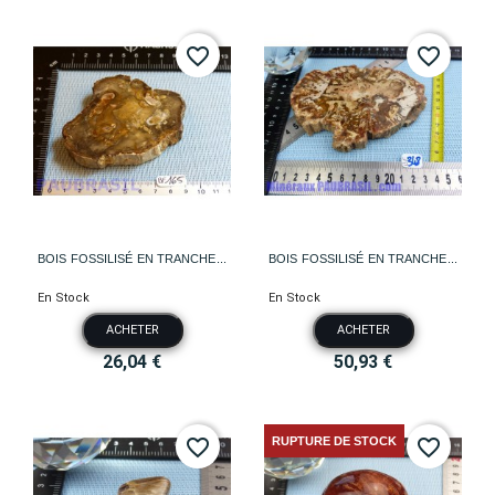
favorite_border
favorite_border
BOIS FOSSILISÉ EN TRANCHE...
BOIS FOSSILISÉ EN TRANCHE...
En Stock
En Stock
ACHETER
ACHETER
26,04 €
50,93 €
RUPTURE DE STOCK
favorite_border
favorite_border