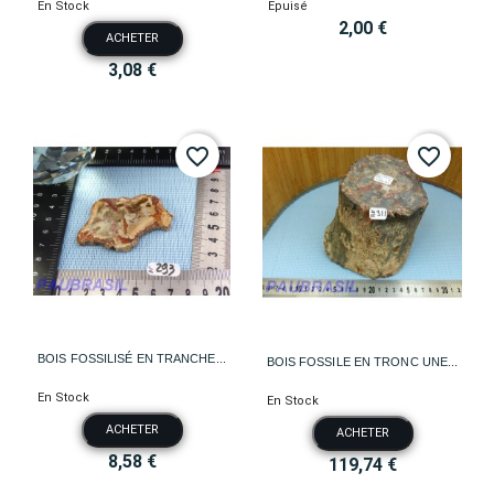
En Stock
Epuisé
2,00 €
ACHETER
3,08 €
favorite_border
favorite_border
BOIS FOSSILISÉ EN TRANCHE...
BOIS FOSSILE EN TRONC UNE...
En Stock
En Stock
ACHETER
ACHETER
8,58 €
119,74 €