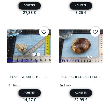
ACHETER
ACHETER
27,38 €
3,25 €
favorite_border
favorite_border
PEANUT WOOD EN PIERRE...
BOIS FOSSILISÉ GALET POLI...
En Stock
En Stock
ACHETER
ACHETER
14,27 €
22,99 €