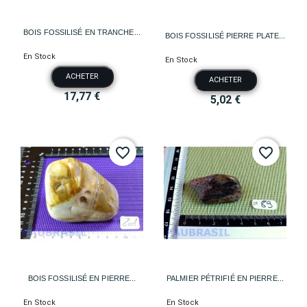
BOIS FOSSILISÉ EN TRANCHE...
BOIS FOSSILISÉ PIERRE PLATE...
En Stock
En Stock
ACHETER
ACHETER
17,77 €
5,02 €
favorite_border
favorite_border
BOIS FOSSILISÉ EN PIERRE...
PALMIER PÉTRIFIÉ EN PIERRE...
En Stock
En Stock