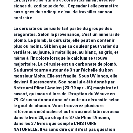
La baryte ou barytine s'accorde facilement avec les
signes du zodiaque de feu. Cependant elle permettra
aux signes du zodiaque d’eau de travailler sur son
contraire.
La cérusite ou cérusite fait partie du groupe des
aragonites. Selon la provenance, c’est un minerai de
plomb. Le plomb, la cérusite, elle peut en contenir
plus ou moins. Si bien que sa couleur peut varier du
verdâtre, au jaune, à métallique, au blanc, au gris, et
même à l’incolore lorsque le calcium se trouve
majoritaire. La cérusite est un carbonate de plomb.
Sa dureté tourne autour de 3 sur l'échelle du bon
monsieur Mohs. Elle est fragile. Sous UV longs, elle
devient fluorescente. Son nom lui a été donné par
Notre ami Pline l’Ancien (23-79 apr. JC) magistrat et
savant, qui mourut lors de l’éruption du Vésuve en
79. Cérussa donna donc cérusite ou cérussite selon
le gout de chacun. Vous trouverez plusieurs
références médicales et autres au mot latin cerussa
dans le livre 28, au chapitre 37 de Pline l’Ancien,
dans les 37 livres que compte L’HISTOIRE
NATURELLE. Il va sans dire qu’il n’est pas question