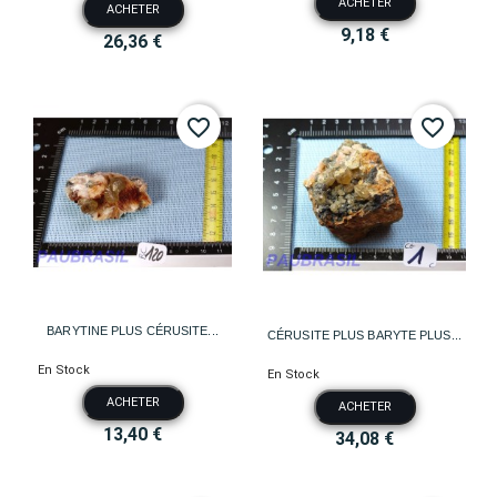
ACHETER
ACHETER
9,18 €
26,36 €
favorite_border
favorite_border
BARYTINE PLUS CÉRUSITE...
CÉRUSITE PLUS BARYTE PLUS...
En Stock
En Stock
ACHETER
ACHETER
13,40 €
34,08 €