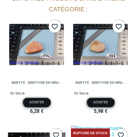
CATÉGORIE :
favorite_border
favorite_border
BARYTE - BARYTINE EN MINI...
BARYTE - BARYTINE EN MINI...
En Stock
En Stock
ACHETER
ACHETER
6,28 €
5,98 €
RUPTURE DE STOCK
favorite_border
favorite_border