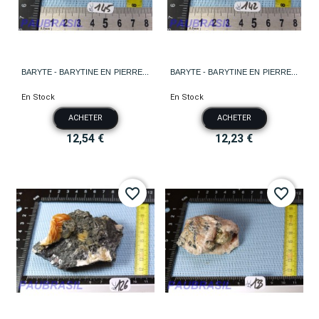
BARYTE - BARYTINE EN PIERRE...
BARYTE - BARYTINE EN PIERRE...
En Stock
En Stock
ACHETER
ACHETER
12,54 €
12,23 €
favorite_border
favorite_border