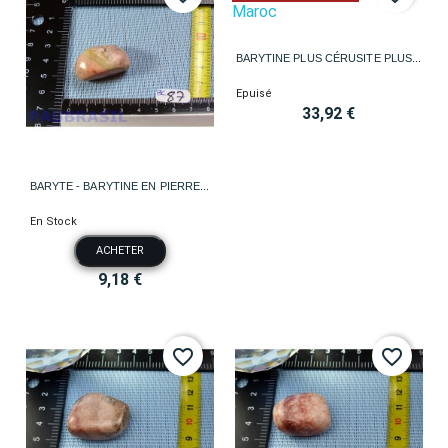
BARYTINE PLUS CÉRUSITE PLUS...
Epuisé
33,92 €
BARYTE - BARYTINE EN PIERRE...
En Stock
ACHETER
9,18 €
favorite_border
favorite_border