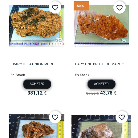
-50%
favorite_border
favorite_border
BARYTE LA UNION MURCIE...
BARYTINE BRUTE DU MAROC...
En Stock
En Stock
ACHETER
ACHETER
381,12 €
43,78 €
87,55 €
favorite_border
favorite_border