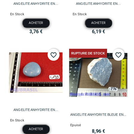
ANGELITE ANHYDRITE EN...
ANGELITE ANHYDRITE EN...
En Stock
En Stock
ACHETER
ACHETER
3,76 €
6,19 €
RUPTURE DE STOCK
favorite_border
favorite_border
ANGELITE ANHYDRITE EN...
ANGELITE ANHYDRITE BLEUE EN...
En Stock
Epuisé
ACHETER
8,96 €