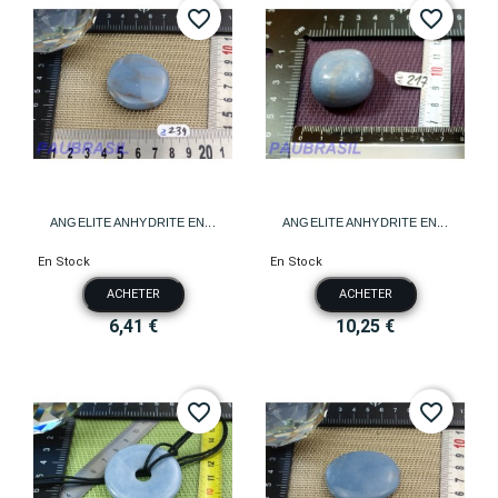
favorite_border
favorite_border
ANGELITE ANHYDRITE EN...
ANGELITE ANHYDRITE EN...
En Stock
En Stock
ACHETER
ACHETER
6,41 €
10,25 €
favorite_border
favorite_border