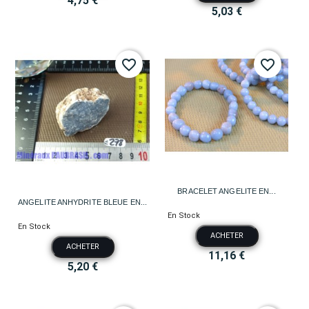
4,75 €
5,03 €
favorite_border
favorite_border
BRACELET ANGELITE EN...
ANGELITE ANHYDRITE BLEUE EN...
En Stock
En Stock
ACHETER
ACHETER
11,16 €
5,20 €