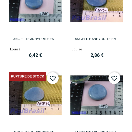
ANGELITE ANHYDRITE EN...
ANGELITE ANHYDRITE EN...
Epuisé
Epuisé
6,42 €
2,86 €
RUPTURE DE STOCK
favorite_border
favorite_border