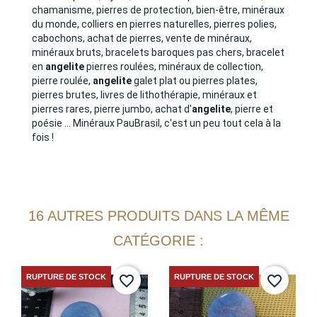
chamanisme, pierres de protection, bien-être, minéraux
du monde, colliers en pierres naturelles, pierres polies,
cabochons, achat de pierres, vente de minéraux,
minéraux bruts, bracelets baroques pas chers, bracelet
en
angelite
pierres roulées,
minéraux de collection,
pierre roulée,
angelite
galet plat ou pierres plates,
pierres brutes, livres de lithothérapie, minéraux et
pierres rares, pierre jumbo, achat d'
angelite
, pierre et
poésie ... Minéraux PauBrasil, c'est un peu tout cela à la
fois !
16 AUTRES PRODUITS DANS LA MÊME
CATÉGORIE :
RUPTURE DE STOCK
RUPTURE DE STOCK
favorite_border
favorite_border