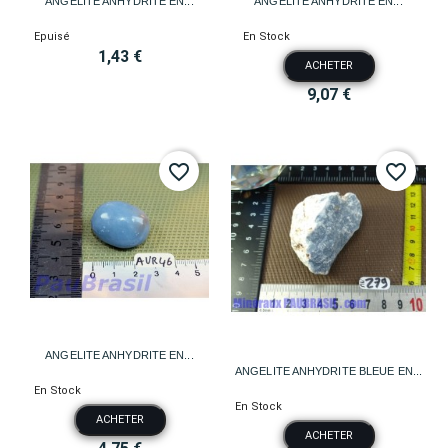
ANGELITE ANHYDRITE EN...
ANGELITE ANHYDRITE EN...
Epuisé
En Stock
1,43 €
ACHETER
9,07 €
favorite_border
favorite_border
ANGELITE ANHYDRITE EN...
ANGELITE ANHYDRITE BLEUE EN...
En Stock
En Stock
ACHETER
ACHETER