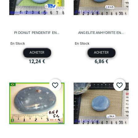
PI DONUT PENDENTIF EN...
ANGELITE ANHYDRITE EN...
En Stock
En Stock
ACHETER
ACHETER
12,24 €
6,86 €
favorite_border
favorite_border