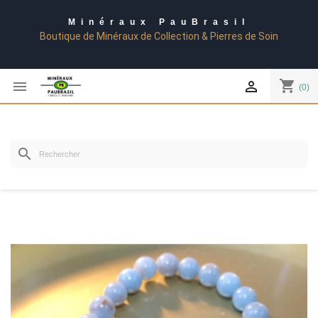
Minéraux PauBrasil
Boutique de Minéraux de Collection & Pierres de Soin
shopping_cart


(0)
search