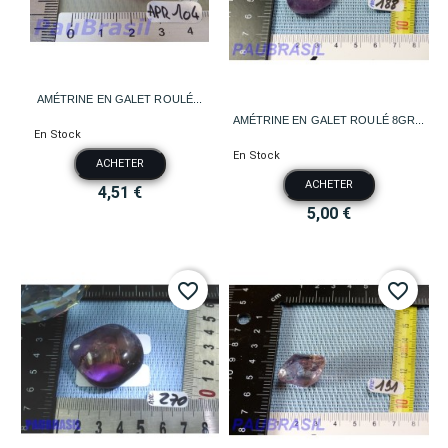
AMÉTRINE EN GALET ROULÉ...
AMÉTRINE EN GALET ROULÉ 8GR...
En Stock
En Stock
ACHETER
ACHETER
4,51 €
5,00 €
favorite_border
favorite_border