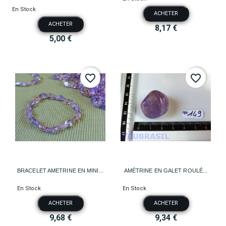
En Stock
ACHETER
ACHETER
8,17 €
5,00 €
favorite_border
favorite_border
BRACELET AMETRINE EN MINI...
AMÉTRINE EN GALET ROULÉ...
En Stock
En Stock
ACHETER
ACHETER
9,68 €
9,34 €