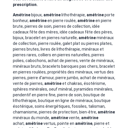
prescription.
Amétrine
bijoux,
amétrine
lithothérapie,
amétrine
porte
bonheur,
amétrine
en pierre roulée,
amétrine
en pierre
brute, pierres de soin, pierres de collection, idée
cadeaux fête des mères, idée cadeaux fête des pères,
bijoux, bracelet en pierres naturelle,
amétrine
minéraux
de collection, pierre roulée, galet plat ou pierres plates,
pierres brutes, livres de lithothérapie, minéraux et
pierres rares,
colliers en pierres naturelles, pierres
polies, cabochons, achat de pierres, vente de minéraux,
minéraux bruts, bracelets baroques pas chers, bracelet
en pierres roulées, propriétés des minéraux, vertus des
pierres, pierre d'amour,
pierre jumbo, achat de minéraux,
vente de pierres,
amétrine
et chakras, ésotérisme,
sphères minérales, oeuf minéral, pyramides minérales,
pendentif en pierre fine, pierre de soin, boutique de
lithothérapie, boutique en ligne de minéraux, boutique
ésotérique, soins énergétiques, fossiles, talisman,
chamanisme, pierres de protection, bien-être,
amétrine
minéraux du monde,
amétrine
vente,
amétrine
achat,
amétrine
vertus, pointe en
amétrine
, pierre et