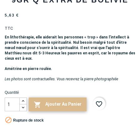
5,63 €
TTC
En lithothérapie, elle aiderait les personnes « trop » dans l’intellect à
prendre conscience de la spiritualité. Nul besoin malgré tout d’être
nœud nœud pour s’ouvrir à la spiritualité. Il est vrai que l'apôtre
Matthieu nous dit 5-3 Heureux les pauvres en esprit, car le royaume des
cieux est à eux.
Amétrine en pierre roulée.
Les photos sont contractuelles. Vous recevrez la pierre photographiée
Quantité
favorite_border

Ajouter Au Panier

Rupture de stock