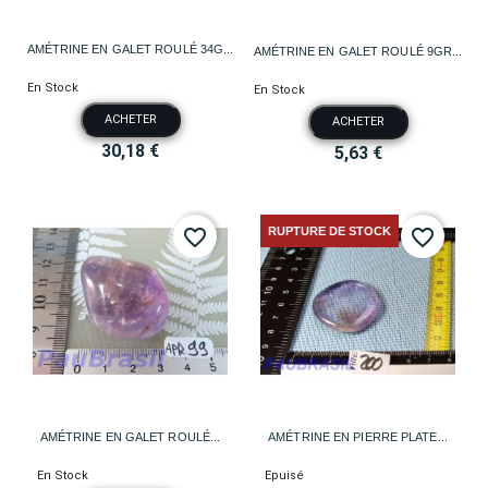
AMÉTRINE EN GALET ROULÉ 34G...
AMÉTRINE EN GALET ROULÉ 9GR...
En Stock
En Stock
ACHETER
ACHETER
30,18 €
5,63 €
RUPTURE DE STOCK
favorite_border
favorite_border
AMÉTRINE EN GALET ROULÉ...
AMÉTRINE EN PIERRE PLATE...
En Stock
Epuisé