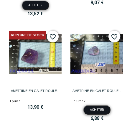
9,07 €
ACHETER
13,52 €
RUPTURE DE STOCK
favorite_border
favorite_border
AMÉTRINE EN GALET ROULÉ...
AMÉTRINE EN GALET ROULÉ...
Epuisé
En Stock
13,90 €
ACHETER
6,88 €