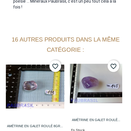
poésie ... Minéraux PauBrasil, c'est un peu tout cela à la
fois !
16 AUTRES PRODUITS DANS LA MÊME
CATÉGORIE :
favorite_border
favorite_border
AMÉTRINE EN GALET ROULÉ...
AMÉTRINE EN GALET ROULÉ 8GR...
En Stock