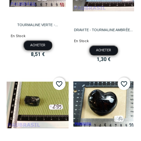
TOURMALINE VERTE -...
DRAVITE - TOURMALINE AMBRÉE...
En Stock
En Stock
ACHETER
ACHETER
8,51 €
1,30 €
favorite_border
favorite_border