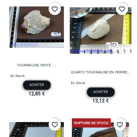
favorite_border
favorite_border
TOURMALINE VERTE -...
QUARTZ TOURMALINE EN PIERRE...
En Stock
En Stock
ACHETER
ACHETER
12,85 €
13,12 €
RUPTURE DE STOCK
favorite_border
favorite_border