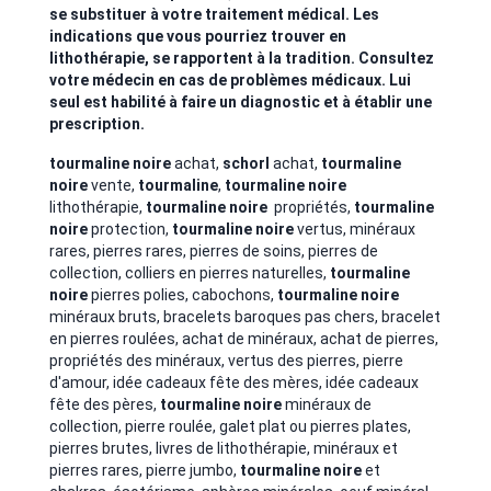
se substituer à votre traitement médical. Les
indications que vous pourriez trouver en
lithothérapie, se rapportent à la tradition. Consultez
votre médecin en cas de problèmes médicaux. Lui
seul est habilité à faire un diagnostic et à établir une
prescription.
tourmaline noire
achat,
schorl
achat,
tourmaline
noire
vente,
tourmaline
,
tourmaline noire
lithothérapie,
tourmaline noire
propriétés,
tourmaline
noire
protection,
tourmaline noire
vertus, minéraux
rares, pierres rares, pierres de soins, pierres de
collection,
colliers en pierres naturelles,
tourmaline
noire
pierres polies, cabochons,
tourmaline noire
minéraux bruts, bracelets baroques pas chers, bracelet
en pierres roulées, achat de minéraux, achat de pierres,
propriétés des minéraux, vertus des pierres, pierre
d'amour
, idée cadeaux fête des mères, idée cadeaux
fête des pères,
tourmaline noire
minéraux de
collection, pierre roulée, galet plat ou pierres plates,
pierres brutes, livres de lithothérapie, minéraux et
pierres rares, pierre jumbo,
tourmaline noire
et