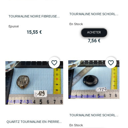
TOURMALINE NOIRE SCHORL...
TOURMALINE NOIRE FIBREUSE...
En Stock
Epuisé
15,55 €
ACHETER
7,56 €
favorite_border
favorite_border
TOURMALINE NOIRE SCHORL...
QUARTZ TOURMALINE EN PIERRE...
En Stock