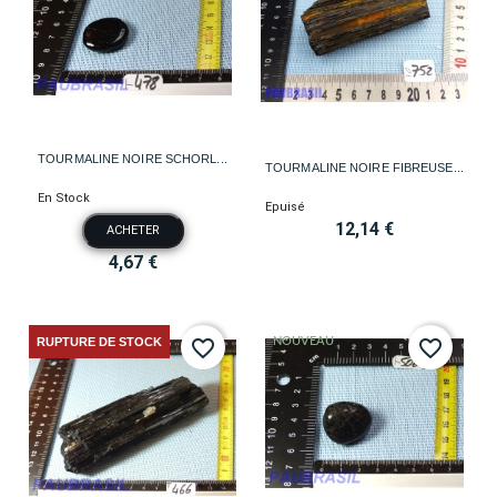
TOURMALINE NOIRE SCHORL...
TOURMALINE NOIRE FIBREUSE...
En Stock
Epuisé
12,14 €
ACHETER
4,67 €
RUPTURE DE STOCK
NOUVEAU
favorite_border
favorite_border