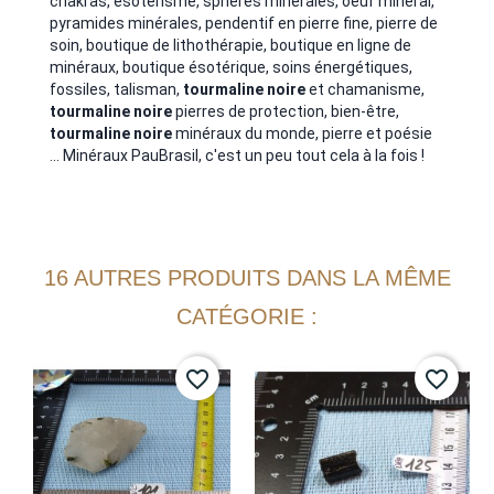
chakras, ésotérisme, sphères minérales, oeuf minéral,
pyramides minérales, pendentif en pierre fine, pierre de
soin, boutique de lithothérapie, boutique en ligne de
minéraux, boutique ésotérique, soins énergétiques,
fossiles, talisman,
tourmaline noire
et chamanisme,
tourmaline noire
pierres de protection, bien-être,
tourmaline noire
minéraux du monde, pierre et poésie
... Minéraux PauBrasil, c'est un peu tout cela à la fois !
16 AUTRES PRODUITS DANS LA MÊME
CATÉGORIE :
favorite_border
favorite_border