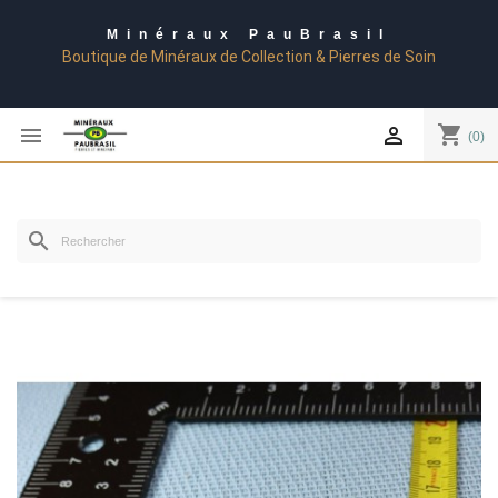
Minéraux PauBrasil
Boutique de Minéraux de Collection & Pierres de Soin
shopping_cart


(0)
search