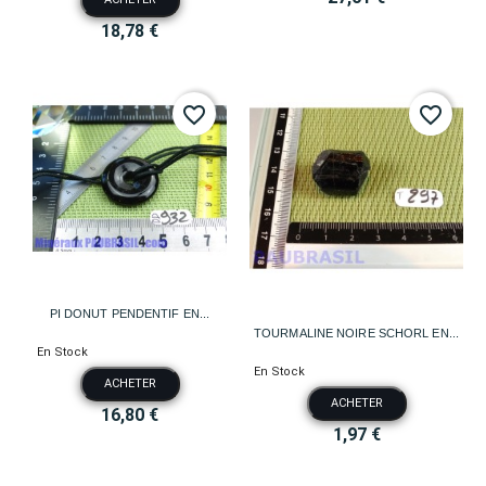
18,78 €
favorite_border
favorite_border
PI DONUT PENDENTIF EN...
TOURMALINE NOIRE SCHORL EN...
En Stock
En Stock
ACHETER
ACHETER
16,80 €
1,97 €