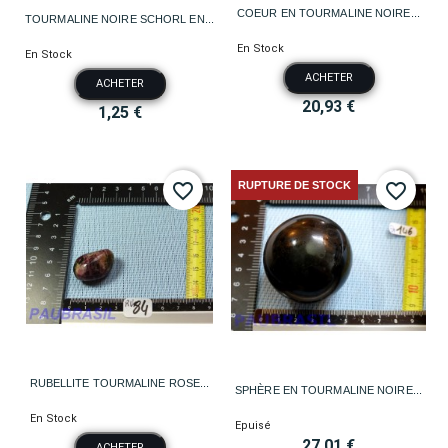
COEUR EN TOURMALINE NOIRE...
TOURMALINE NOIRE SCHORL EN...
En Stock
En Stock
ACHETER
ACHETER
20,93 €
1,25 €
RUPTURE DE STOCK
favorite_border
favorite_border
RUBELLITE TOURMALINE ROSE...
SPHÈRE EN TOURMALINE NOIRE...
En Stock
Epuisé
27,01 €
ACHETER