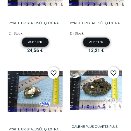
PYRITE CRISTALLISÉE Q EXTRA...
PYRITE CRISTALLISÉE Q EXTRA...
En Stock
En Stock
ACHETER
ACHETER
24,56 €
13,21 €
favorite_border
favorite_border
GALENE PLUS QUARTZ PLUS...
PYRITE CRISTALLISÉE Q EXTRA...