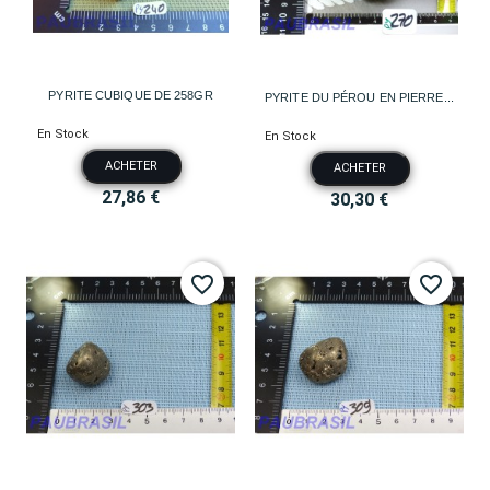
PYRITE CUBIQUE DE 258GR
PYRITE DU PÉROU EN PIERRE...
En Stock
En Stock
ACHETER
ACHETER
27,86 €
30,30 €
favorite_border
favorite_border