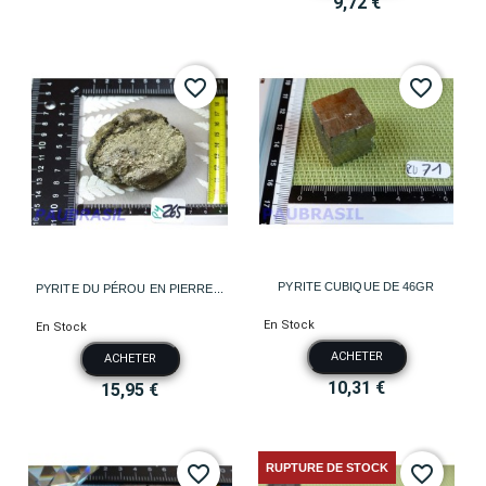
9,72 €
favorite_border
favorite_border
PYRITE CUBIQUE DE 46GR
PYRITE DU PÉROU EN PIERRE...
En Stock
En Stock
ACHETER
ACHETER
10,31 €
15,95 €
RUPTURE DE STOCK
favorite_border
favorite_border