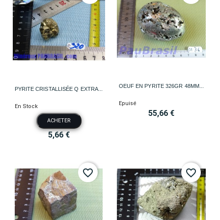
OEUF EN PYRITE 326GR 48MM...
PYRITE CRISTALLISÉE Q EXTRA...
Epuisé
En Stock
55,66 €
ACHETER
5,66 €
favorite_border
favorite_border