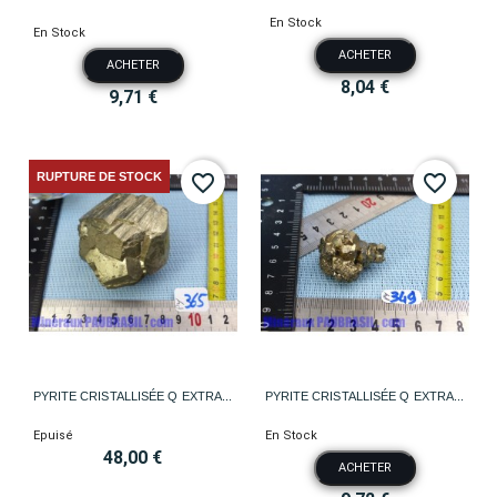
En Stock
En Stock
ACHETER
ACHETER
8,04 €
9,71 €
RUPTURE DE STOCK
favorite_border
favorite_border
PYRITE CRISTALLISÉE Q EXTRA...
PYRITE CRISTALLISÉE Q EXTRA...
Epuisé
En Stock
48,00 €
ACHETER