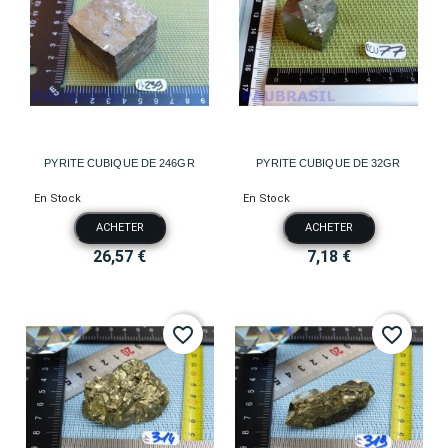
PYRITE CUBIQUE DE 246GR
PYRITE CUBIQUE DE 32GR
En Stock
En Stock
ACHETER
ACHETER
26,57 €
7,18 €
favorite_border
favorite_border