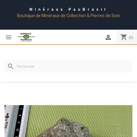
Minéraux PauBrasil
Boutique de Minéraux de Collection & Pierres de Soin
shopping_cart


(0)
search