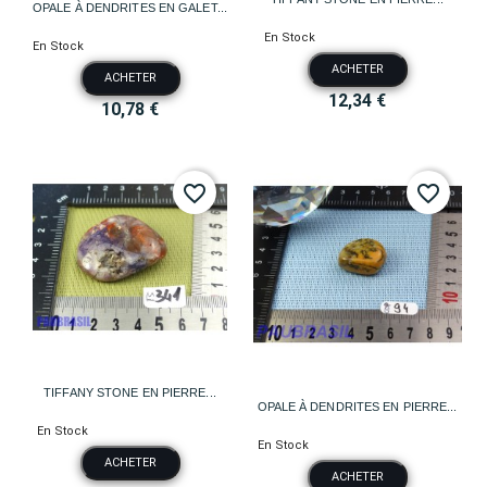
OPALE À DENDRITES EN GALET...
En Stock
En Stock
ACHETER
ACHETER
12,34 €
10,78 €
favorite_border
favorite_border
TIFFANY STONE EN PIERRE...
OPALE À DENDRITES EN PIERRE...
En Stock
En Stock
ACHETER
ACHETER