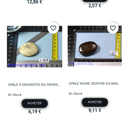
12,86 €
2,57 €
favorite_border
favorite_border
OPALE NOIRE ISOPYRE EN MINI...
OPALE À DENDRITES EN PIERRE...
En Stock
En Stock
ACHETER
ACHETER
9,11 €
6,19 €