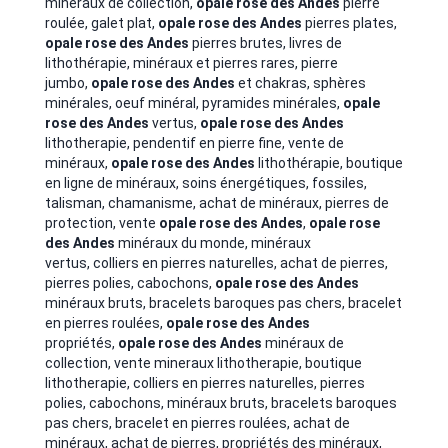
minéraux de collection,
opale rose des Andes
pierre
roulée, galet plat,
opale rose des Andes
pierres plates,
opale rose des Andes
pierres brutes, livres de
lithothérapie, minéraux et pierres rares, pierre
jumbo,
opale rose des Andes
et chakras, sphères
minérales, oeuf minéral, pyramides minérales,
opale
rose des Andes
vertus,
opale rose des Andes
lithotherapie, pendentif en pierre fine, vente de
minéraux,
opale rose des Andes
lithothérapie, boutique
en ligne de minéraux, soins énergétiques, fossiles,
talisman, chamanisme, achat de minéraux, pierres de
protection, vente
opale rose des Andes
,
opale rose
des Andes
minéraux du monde,
minéraux
vertus,
colliers en pierres naturelles, achat de pierres,
pierres polies, cabochons,
opale rose des Andes
minéraux bruts, bracelets baroques pas chers, bracelet
en pierres roulées,
opale rose des Andes
propriétés,
opale rose des Andes
minéraux de
collection, vente mineraux lithotherapie, boutique
lithotherapie, colliers en pierres naturelles, pierres
polies, cabochons, minéraux bruts, bracelets baroques
pas chers, bracelet en pierres roulées, achat de
minéraux, achat de pierres, propriétés des minéraux,