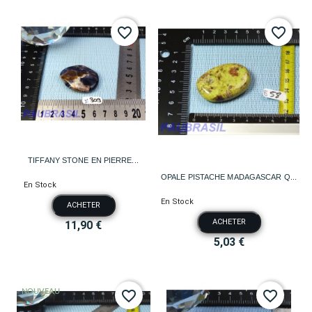
favorite_border
favorite_border
TIFFANY STONE EN PIERRE...
OPALE PISTACHE MADAGASCAR Q...
En Stock
En Stock
ACHETER
ACHETER
11,90 €
5,03 €
NOUVEAU
favorite_border
favorite_border