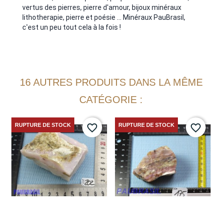
vertus des pierres, pierre d'amour,
bijoux minéraux
lithotherapie,
pierre et poésie ... Minéraux PauBrasil,
c'est un peu tout cela à la fois !
16 AUTRES PRODUITS DANS LA MÊME
CATÉGORIE :
RUPTURE DE STOCK
RUPTURE DE STOCK
favorite_border
favorite_border