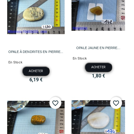
OPALE JAUNE EN PIERRE...
OPALE À DENDRITES EN PIERRE...
En Stock
En Stock
ACHETER
ACHETER
1,80 €
6,19 €
favorite_border
favorite_border