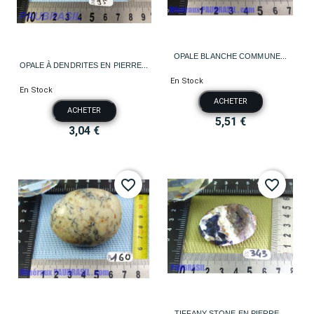
OPALE BLANCHE COMMUNE...
OPALE À DENDRITES EN PIERRE...
En Stock
En Stock
ACHETER
ACHETER
5,51 €
3,04 €
favorite_border
favorite_border
TIFFANY STONE EN PIERRE...