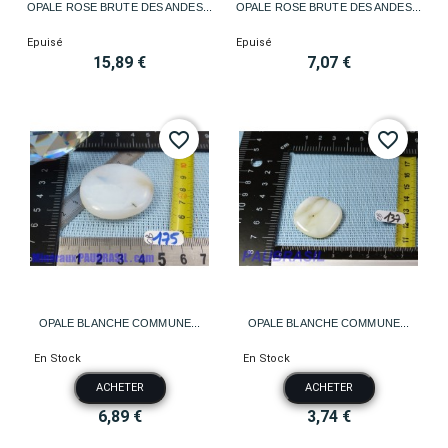
OPALE ROSE BRUTE DES ANDES...
OPALE ROSE BRUTE DES ANDES...
Epuisé
Epuisé
15,89 €
7,07 €
favorite_border
favorite_border
OPALE BLANCHE COMMUNE...
OPALE BLANCHE COMMUNE...
En Stock
En Stock
ACHETER
ACHETER
6,89 €
3,74 €