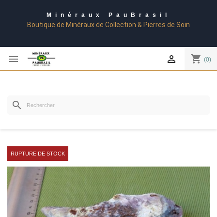
Minéraux PauBrasil
Boutique de Minéraux de Collection & Pierres de Soin
shopping_cart


(0)
search
RUPTURE DE STOCK