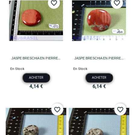
favorite_border
favorite_border
JASPE BRESCHIA EN PIERRE...
JASPE BRESCHIA EN PIERRE...
En Stock
En Stock
ACHETER
ACHETER
4,14 €
6,14 €
favorite_border
favorite_border