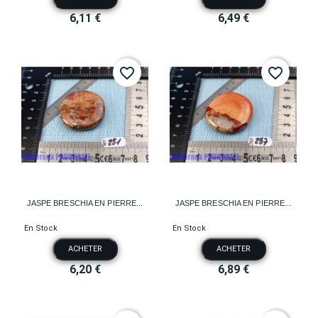
6,11 €
6,49 €
favorite_border
favorite_border
JASPE BRESCHIA EN PIERRE...
JASPE BRESCHIA EN PIERRE...
En Stock
En Stock
ACHETER
ACHETER
6,20 €
6,89 €