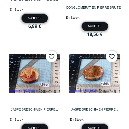
CONGLOMÉRAT EN PIERRE BRUTE...
En Stock
En Stock
ACHETER
6,89 €
ACHETER
18,56 €
favorite_border
favorite_border
JASPE BRESCHIA EN PIERRE...
JASPE BRESCHIA EN PIERRE...
En Stock
En Stock
ACHETER
ACHETER