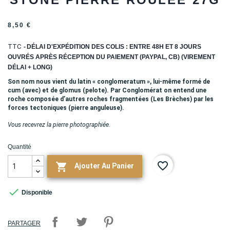
8,50 €
TTC
DÉLAI D'EXPÉDITION DES COLIS : ENTRE 48H ET 8 JOURS
OUVRÉS APRÈS RÉCEPTION DU PAIEMENT (PAYPAL, CB) (VIREMENT
DÉLAI + LONG)
Son nom nous vient du latin « conglomeratum », lui-même formé de
cum (avec) et de glomus (pelote). Par Conglomérat on entend une
roche composée d’autres roches fragmentées (Les Brèches) par les
forces tectoniques (pierre anguleuse).
Vous recevrez la pierre photographiée.
Quantité
favorite_border

Ajouter Au Panier

Disponible
PARTAGER