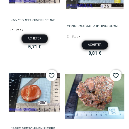
JASPE BRESCHIA EN PIERRE...
CONGLOMÉRAT PUDDING STONE...
En Stock
En Stock
ACHETER
ACHETER
5,71 €
8,81 €
favorite_border
favorite_border
JASPE BRESCHIA EN PIERRE...