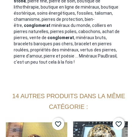
stone
, pierre fine, pierre de soin, boutique de
lithothérapie, boutique en ligne de minéraux, boutique
ésotérique, soins énergétiques, fossiles, talisman,
chamanisme, pierres de protection, bien-
être,
conglomerat
minéraux du monde, colliers en
pierres naturelles, pierres polies, cabochons, achat de
pierres, vente de
conglomerat
, minéraux bruts,
bracelets baroques pas chers, bracelet en pierres
roulées, propriétés des minéraux, vertus des pierres,
pierre d'amour, pierre et poésie ... Minéraux PauBrasil,
c'est un peu tout cela à la fois !
14 AUTRES PRODUITS DANS LA MÊME
CATÉGORIE :
favorite_border
favorite_border