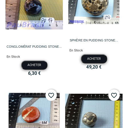
SPHÈRE EN PUDDING STONE...
CONGLOMÉRAT PUDDING STONE...
En Stock
En Stock
ACHETER
ACHETER
49,20 €
6,30 €
favorite_border
favorite_border