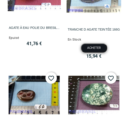
AGATE À EAU POLIE DU BRESIL...
TRANCHE D AGATE TEINTÉE 166G
Epuisé
En Stock
41,76 €
ACHETER
15,94 €
favorite_border
favorite_border