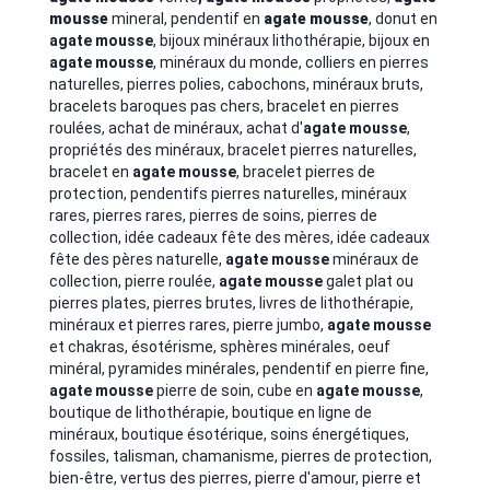
mousse
mineral, pendentif en
agate mousse
, donut en
agate mousse
, bijoux minéraux lithothérapie, bijoux en
agate mousse
,
minéraux du monde, colliers en pierres
naturelles, pierres polies, cabochons, minéraux bruts,
bracelets baroques pas chers, bracelet en pierres
roulées, achat de minéraux, achat d'
agate mousse
,
propriétés des minéraux,
bracelet pierres naturelles,
bracelet en
agate mousse
, bracelet pierres de
protection, pendentifs pierres naturelles, minéraux
rares, pierres rares, pierres de soins, pierres de
collection, idée cadeaux fête des mères, idée cadeaux
fête des pères naturelle,
agate mousse
minéraux de
collection, pierre roulée,
agate mousse
galet plat ou
pierres plates, pierres brutes, livres de lithothérapie,
minéraux et pierres rares, pierre jumbo,
agate mousse
et chakras, ésotérisme, sphères minérales, oeuf
minéral, pyramides minérales, pendentif en pierre fine,
agate mousse
pierre de soin, cube en
agate mousse
,
boutique de lithothérapie, boutique en ligne de
minéraux, boutique ésotérique, soins énergétiques,
fossiles, talisman, chamanisme, pierres de protection,
bien-être, vertus des pierres, pierre d'amour, pierre et