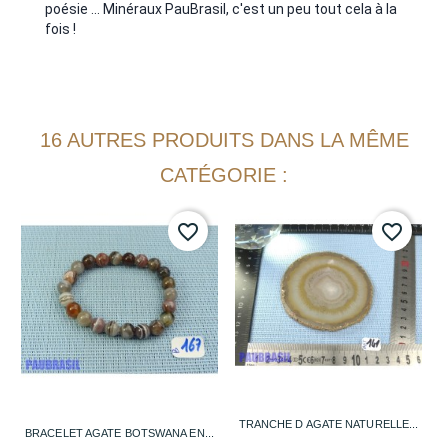
poésie ... Minéraux PauBrasil, c'est un peu tout cela à la
fois !
16 AUTRES PRODUITS DANS LA MÊME
CATÉGORIE :
favorite_border
favorite_border
TRANCHE D AGATE NATURELLE...
BRACELET AGATE BOTSWANA EN...