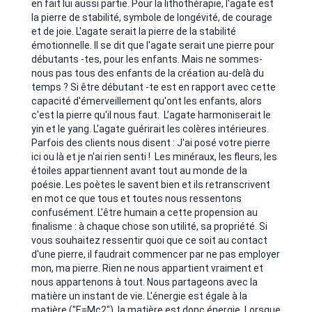
en fait lui aussi partie. Pour la lithothérapie, l'agate est
la pierre de stabilité, symbole de longévité, de courage
et de joie. L'agate serait la pierre de la stabilité
émotionnelle. Il se dit que l'agate serait une pierre pour
débutants -tes, pour les enfants. Mais ne sommes-
nous pas tous des enfants de la création au-delà du
temps ? Si être débutant -te est en rapport avec cette
capacité d'émerveillement qu'ont les enfants, alors
c'est la pierre qu'il nous faut. L’agate harmoniserait le
yin et le yang. L'agate guérirait les colères intérieures.
Parfois des clients nous disent : J'ai posé votre pierre
ici ou là et je n'ai rien senti ! Les minéraux, les fleurs, les
étoiles appartiennent avant tout au monde de la
poésie. Les poètes le savent bien et ils retranscrivent
en mot ce que tous et toutes nous ressentons
confusément. L'être humain a cette propension au
finalisme : à chaque chose son utilité, sa propriété. Si
vous souhaitez ressentir quoi que ce soit au contact
d'une pierre, il faudrait commencer par ne pas employer
mon, ma pierre. Rien ne nous appartient vraiment et
nous appartenons à tout. Nous partageons avec la
matière un instant de vie. L'énergie est égale à la
matière ("E=Mc2"), la matière est donc énergie. Lorsque