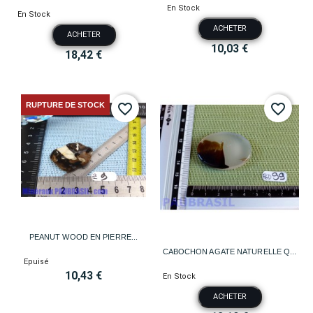
En Stock
En Stock
ACHETER
ACHETER
10,03 €
18,42 €
RUPTURE DE STOCK
favorite_border
favorite_border
PEANUT WOOD EN PIERRE...
CABOCHON AGATE NATURELLE Q...
Epuisé
10,43 €
En Stock
ACHETER