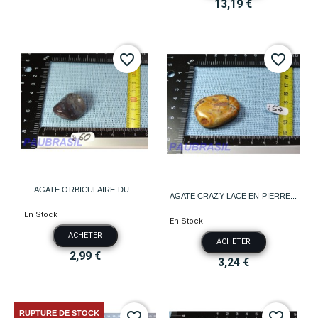
13,19 €
favorite_border
favorite_border
AGATE ORBICULAIRE DU...
AGATE CRAZY LACE EN PIERRE...
En Stock
En Stock
ACHETER
ACHETER
2,99 €
3,24 €
RUPTURE DE STOCK
favorite_border
favorite_border