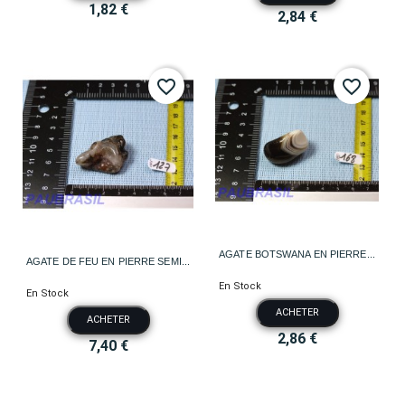
1,82 €
2,84 €
favorite_border
favorite_border
AGATE BOTSWANA EN PIERRE...
AGATE DE FEU EN PIERRE SEMI...
En Stock
En Stock
ACHETER
ACHETER
2,86 €
7,40 €