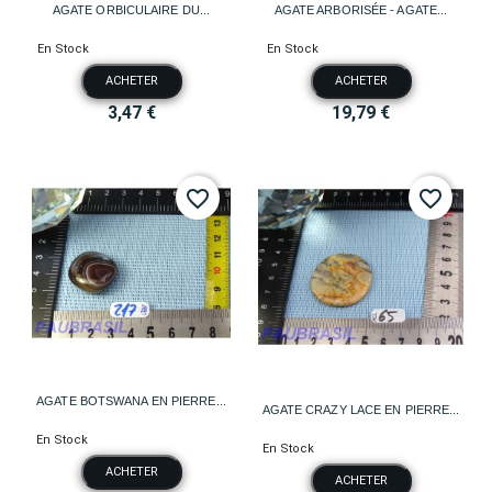
AGATE ORBICULAIRE DU...
AGATE ARBORISÉE - AGATE...
En Stock
En Stock
ACHETER
ACHETER
3,47 €
19,79 €
favorite_border
favorite_border
AGATE BOTSWANA EN PIERRE...
AGATE CRAZY LACE EN PIERRE...
En Stock
En Stock
ACHETER
ACHETER