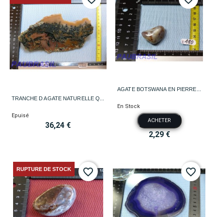
AGATE BOTSWANA EN PIERRE...
TRANCHE D AGATE NATURELLE Q...
En Stock
Epuisé
ACHETER
36,24 €
2,29 €
RUPTURE DE STOCK
favorite_border
favorite_border